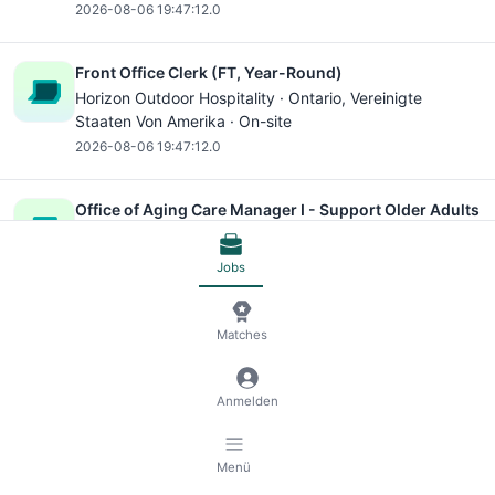
2026-08-06 19:47:12.0
Front Office Clerk (FT, Year-Round)
Horizon Outdoor Hospitality ·
Ontario
, Vereinigte
Staaten Von Amerika · On-site
2026-08-06 19:47:12.0
Office of Aging Care Manager I - Support Older Adults
STEP, Inc. ·
Lock Haven
, Vereinigte Staaten Von
Amerika · On-site
Jobs
2026-08-06 19:47:12.0
Matches
Office of Aging Care Manager I - Support Older Adults
STEP, Inc. ·
Williamsport
, Vereinigte Staaten Von
Amerika · On-site
Anmelden
2026-08-06 19:47:12.0
Menü
1732 - Information System Security Officer (ISSO)