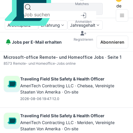
Matches
de
Anmelden
Arbeitsplatz
Erfahrung
Jahresgehalt
Registrieren
Jobs per E-Mail erhalten
Abonnieren
Microsoft-office Remote- und Homeoffice Jobs ∙ Seite 1
8573
Remote- und Homeoffice-Jobs online
Traveling Field Site Safety & Health Officer
AmeriTech Contracting LLC ·
Chelsea
, Vereinigte
Staaten Von Amerika · On-site
2026-08-06 19:47:12.0
Traveling Field Site Safety & Health Officer
AmeriTech Contracting LLC ·
Meriden
, Vereinigte
Staaten Von Amerika · On-site