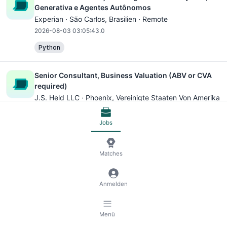
Generativa e Agentes Autônomos
Experian ·
São Carlos
, Brasilien · Remote
2026-08-03 03:05:43.0
Python
Senior Consultant, Business Valuation (ABV or CVA
required)
J.S. Held LLC ·
Phoenix
, Vereinigte Staaten Von Amerika
· Remote
2026-08-03 03:05:43.0
Jobs
Microsoft Excel
Matches
Business Unit Director - Connected Technologies
Gramian Consulting Group · Deutschland · Remote
Anmelden
2026-08-03 03:05:39.0
Microsoft Excel
Software Engineer
Menü