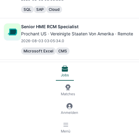
SQL
SAP
Cloud
Senior HME RCM Specialist
Prochant US · Vereinigte Staaten Von Amerika · Remote
2026-08-03 03:05:34.0
Microsoft Excel
CMS
Senior ABAP Developer - C4M (USA)
SAP Fioneer · Vereinigte Staaten Von Amerika · Remote
Jobs
2026-08-03 03:05:34.0
SQL
SAP
Cloud
Matches
Senior HME RCM Specialist
Anmelden
Prochant US · Vereinigte Staaten Von Amerika · Remote
2026-08-03 03:05:34.0
Menü
Microsoft Excel
CMS