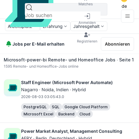
Matches
de
Anmelden
Arbeitsplatz
Erfahrung
Jahresgehalt
Registrieren
Jobs per E-Mail erhalten
Abonnieren
Microsoft-power-bi Remote- und Homeoffice Jobs ∙ Seite 1
1595
Remote- und Homeoffice-Jobs online
Staff Engineer (Microsoft Power Automate)
Nagarro ·
Noida
, Indien · Hybrid
2026-08-03 03:05:43.0
PostgreSQL
SQL
Google Cloud Platform
Microsoft Excel
Backend
Cloud
Power Market Analyst, Management Consulting
AFRY ·
Berlin
, Deutschland · Hybrid