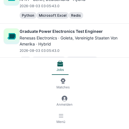
2026-08-03 03:05:43.0
Python
Microsoft Excel
Redis
Graduate Power Electronics Test Engineer
Renesas Electronics ·
Goleta
, Vereinigte Staaten Von
Amerika · Hybrid
2026-08-03 03:05:43.0
C++
Microsoft Office
Microsoft Excel
Software Engineer
Jobs
Power Bi con inglés muy alto -cliente internacional
Matches
Devoteam ·
Madrid
, Spanien · Remote
2026-08-03 03:05:43.0
Anmelden
SQL
DevOps Automation Tools
Microsoft Excel
Microsoft Power BI
Menü
Low Code Unit | Power Platform Consultant