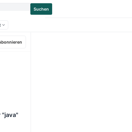
Suchen
t
Abonnieren
 "java"