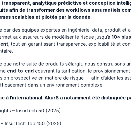
 transparent, analytique prédictive et conception intell
uits afin de transformer des workflows assurantiels co
èmes scalables et pilotés par la donnée.
 par des équipes expertes en ingénierie, data, produit et a
rmet aux assureurs de modéliser le risque jusqu’à
10× plus
ment
, tout en garantissant transparence, explicabilité et co
taire.
 que notre suite de produits s’élargit, nous construisons u
rme
end-to-end
couvrant la tarification, le provisionnement 
ision prospective en matière de risque — afin d’aider les as
efficacement dans un environnement complexe.
e à l’international, Akur8 a notamment été distinguée pa
ights – InsurTech 50 (2025)
– InsurTech Top 150 (2025)