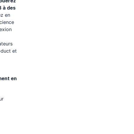
jouerez
8 à des
z en
science
lexion
ateurs
oduct et
ement en
ur