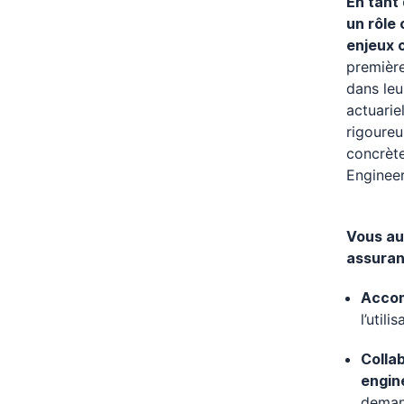
En tant
un rôle 
enjeux 
première
dans leu
actuarie
rigoureu
concrète
Engineer
Vous aur
assuran
Accom
l’util
Colla
engin
deman