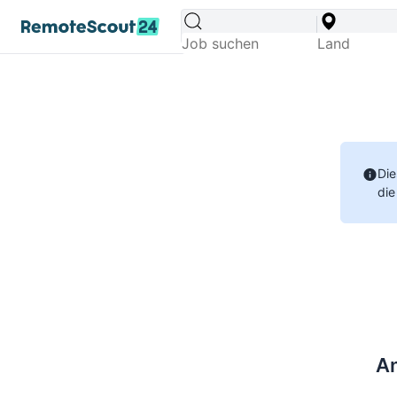
Die
die
An