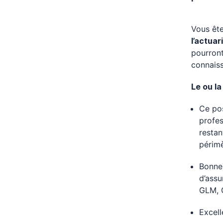
Vous ête
l’actuar
pourront
connaiss
Le ou la
Ce pos
profes
restan
périmè
Bonn
d’assu
GLM, 
Excell