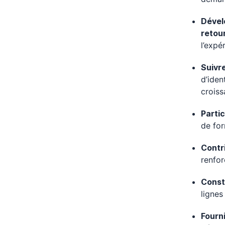
Dévelo
retou
l’expé
Suivre
d’iden
croiss
Partic
de for
Contri
renfor
Const
lignes
Fourni