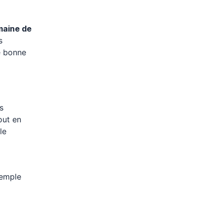
aine de
s
e bonne
s
out en
le
xemple