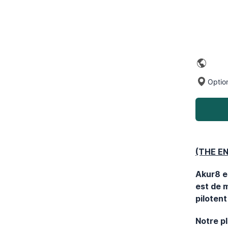
Option
(THE E
Akur8 e
est de m
pilotent
Notre p