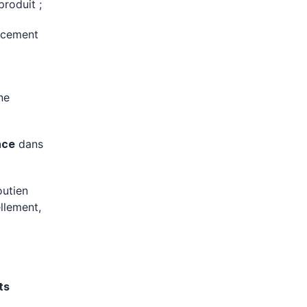
roduit ;
rcement
ne
nce
dans
outien
llement,
ts