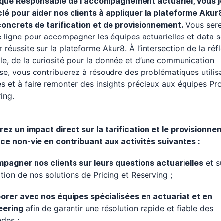
 que Responsable de l'accompagnement actuariel, vous 
clé pour aider nos clients à appliquer la plateforme Akur
concrets de tarification et de provisionnement.
Vous sere
 ligne pour accompagner les équipes actuarielles et data 
r réussite sur la plateforme Akur8. À l’intersection de la réf
lle, de la curiosité pour la donnée et d’une communication
se, vous contribuerez à résoudre des problématiques utilis
s et à faire remonter des insights précieux aux équipes Pr
ing.
ez un impact direct sur la tarification et le provisionn
ce non-vie en contribuant aux activités suivantes :
pagner nos clients sur leurs questions actuarielles
et s
isation de nos solutions de Pricing et Reserving ;
borer avec nos équipes spécialisées en actuariat et en
eering
afin de garantir une résolution rapide et fiable des
des ;