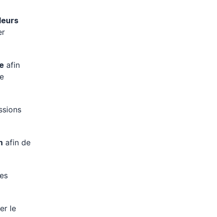
leurs
er
me
afin
de
ssions
n
afin de
es
er le