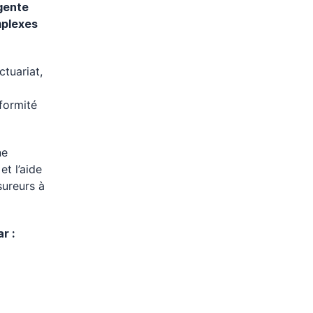
igente
mplexes
ctuariat,
nformité
ne
et l’aide
sureurs à
r :