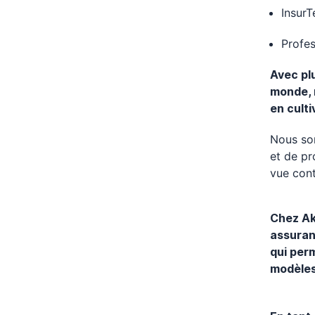
InsurT
Profes
Avec plu
monde, 
en culti
Nous som
et de pr
vue cont
Chez Ak
assuran
qui per
modèles