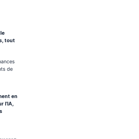
le
, tout
chances
nts de
ment en
 l’IA,
s