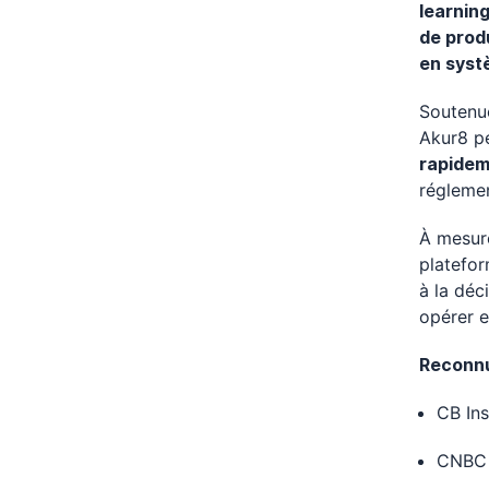
learning
de prod
en syst
Soutenue
Akur8 pe
rapide
réglemen
À mesure
platefo
à la déc
opérer 
Reconnu
CB Ins
CNBC 