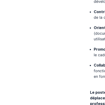
dévelo
Contr
de la 
Orient
(docum
utilis
Promo
le cad
Colla
foncti
en fon
Le post
déplace
profess