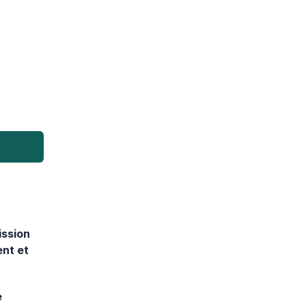
ission
ent et
e