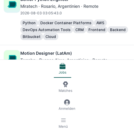
Miratech ·
Rosario
, Argentinien · Remote
2026-08-03 03:05:43.0
Python
Docker Container Platforms
AWS
DevOps Automation Tools
CRM
Frontend
Backend
Bitbucket
Cloud
Motion Designer (LatAm)
Terrahq ·
Buenos Aires
, Argentinien · Remote
2026-07-31 23:23:29.0
Jobs
$36,000.00
-
$48,000.00
Matches
Senior Java Developer
Redbee ·
Buenos Aires
, Argentinien · Remote
2026-07-31 18:52:38.0
Anmelden
Java
SQL
NoSQL
Docker Container Platforms
AWS
DevOps Automation Tools
Redis
Backend
Menü