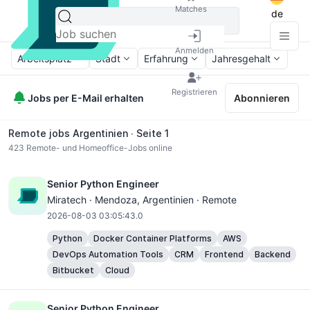
Matches
de
Anmelden
Arbeitsplatz
Stadt
Erfahrung
Jahresgehalt
Registrieren
Jobs per E-Mail erhalten
Abonnieren
Remote jobs Argentinien ∙ Seite 1
423
Remote- und Homeoffice-Jobs online
Senior Python Engineer
Miratech ·
Mendoza
, Argentinien · Remote
2026-08-03 03:05:43.0
Python
Docker Container Platforms
AWS
DevOps Automation Tools
CRM
Frontend
Backend
Bitbucket
Cloud
Senior Python Engineer