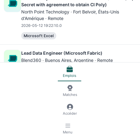
Secret with agreement to obtain CI Poly)
North Point Technology ·
Fort Belvoir
, États-Unis
d'Amérique · Remote
2026-05-12 19:22:10.0
Microsoft Excel
Lead Data Engineer (Microsoft Fabric)
Blend360 ·
Buenos Aires
, Argentine · Remote
2026-07-26 19:54:19.0
Emplois
Python
SQL
AWS
Microsoft Excel
Lead Data Engineer (Microsoft Fabric)
Matches
Blend360 ·
Guadalajara
, Mexique · Remote
2026-07-26 19:54:19.0
Accéder
Python
SQL
AWS
Microsoft Excel
Menu
Principal Microsoft Exchange Infrastructure