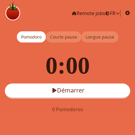
FR
Remote jobs
Pomodoro
Courte pause
Longue pause
0:00
Démarrer
0 Pomodoros