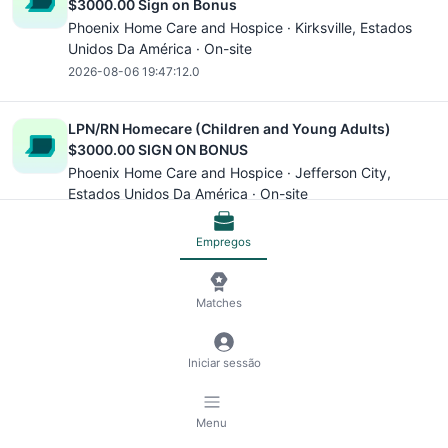
$3000.00 Sign on Bonus
Phoenix Home Care and Hospice ·
Kirksville
, Estados
Unidos Da América · On-site
2026-08-06 19:47:12.0
LPN/RN Homecare (Children and Young Adults)
$3000.00 SIGN ON BONUS
Phoenix Home Care and Hospice ·
Jefferson City
,
Estados Unidos Da América · On-site
2026-08-06 19:47:12.0
Empregos
Lead Ruby on Rails Software Engineer
Alex Staff Agency · Alemanha · Remote
Matches
2026-08-06 19:47:12.0
Iniciar sessão
Box Office Representative - On-Call-Seasonal
Ocean Casino Resort ·
Atlantic City
, Estados Unidos Da
América · On-site
Menu
2026-08-06 19:47:12.0