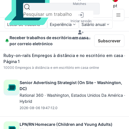
Matches
pt
Iniciar sessão
Local de trabalho
Experiência
Salário anual
Receber trabalhos de escritório em casa
Inscrever-se
Subscrever
por correio eletrónico
Ruby-on-rails Empregos à distância e no escritório em casa ∙
Página 1
10000
Empregos à distância e em escritório em casa online
Senior Advertising Strategist (On Site - Washington,
DC)
Rational 360 ·
Washington
, Estados Unidos Da América ·
Hybrid
2026-08-06 19:47:12.0
LPN/RN Homecare (Children and Young Adults)