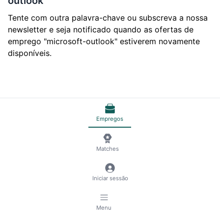
outlook"
Tente com outra palavra-chave ou subscreva a nossa
newsletter e seja notificado quando as ofertas de
emprego "microsoft-outlook" estiverem novamente
disponíveis.
Empregos
© 2026 RemoteScout24
Termos de Serviço
Privacidade e Aviso Legal
🍪 Gestão de cookies
Matches
Iniciar sessão
Menu