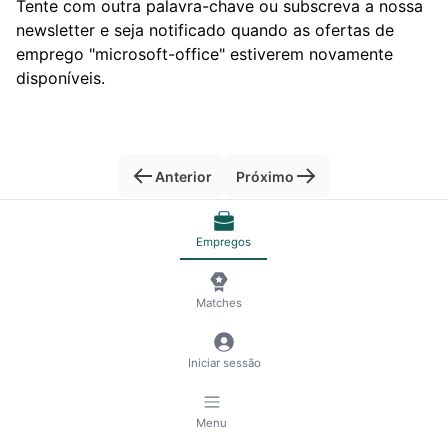
Tente com outra palavra-chave ou subscreva a nossa
newsletter e seja notificado quando as ofertas de
emprego "microsoft-office" estiverem novamente
disponíveis.
Anterior
Próximo
Empregos
© 2026 RemoteScout24
Termos de Serviço
Privacidade e Aviso Legal
🍪 Gestão de cookies
Matches
Iniciar sessão
Menu