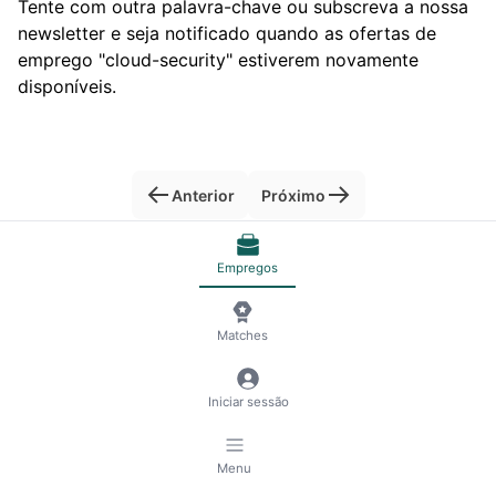
Tente com outra palavra-chave ou subscreva a nossa
newsletter e seja notificado quando as ofertas de
emprego "cloud-security" estiverem novamente
disponíveis.
Anterior
Próximo
Empregos
© 2026 RemoteScout24
Termos de Serviço
Privacidade e Aviso Legal
🍪 Gestão de cookies
Matches
Iniciar sessão
Menu