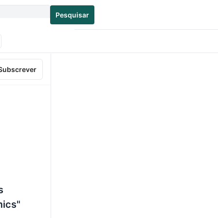
Pesquisar
Subscrever
s
mics"