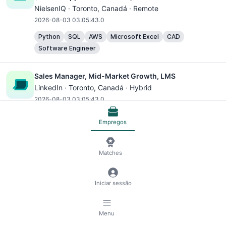
NielsenIQ ·
Toronto
, Canadá · Remote
2026-08-03 03:05:43.0
Python
SQL
AWS
Microsoft Excel
CAD
Software Engineer
Sales Manager, Mid-Market Growth, LMS
LinkedIn ·
Toronto
, Canadá · Hybrid
2026-08-03 03:05:43.0
CAD
Empregos
Bilingual (English/French) Associate Client Success &
Matches
Insights Manager - 18 Month Contract
NielsenIQ ·
Toronto
, Canadá · Hybrid
2026-08-03 03:05:43.0
Iniciar sessão
AWS
Microsoft Excel
Menu
Head of Legal, Canada