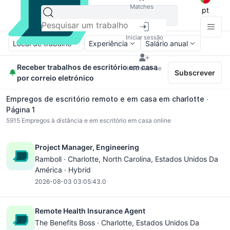
Matches
pt
Iniciar sessão
Local de trabalho
Experiência
Salário anual
Receber trabalhos de escritório em casa
Inscrever-se
Subscrever
por correio eletrónico
Empregos de escritório remoto e em casa em charlotte ∙
Página 1
5915
Empregos à distância e em escritório em casa online
Project Manager, Engineering
Ramboll ·
Charlotte, North Carolina
, Estados Unidos Da
América · Hybrid
2026-08-03 03:05:43.0
Remote Health Insurance Agent
The Benefits Boss ·
Charlotte
, Estados Unidos Da