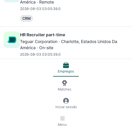
América · Remote
2026-08-03 03:05:39.0
CRM
HR Recruiter part-time
Teguar Corporation ·
Charlotte
, Estados Unidos Da
América · On-site
2026-08-03 03:05:39.0
AWS
Microsoft Office
Microsoft Excel
Empregos
Floating Leasing Consultant
CommonPlace ·
Charlotte
, Estados Unidos Da América ·
Matches
On-site
2026-08-03 03:05:39.0
Iniciar sessão
Microsoft Office
Microsoft Excel
Menu
Sr. Strategic Account Manager - Energy & Nuclear