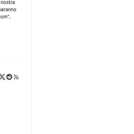
 nostra
 saranno
tom".