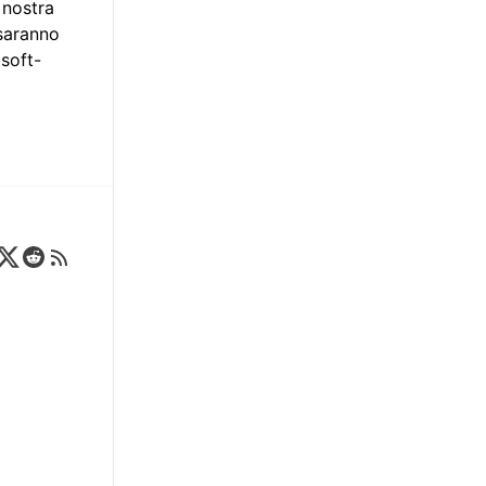
 nostra
 saranno
osoft-