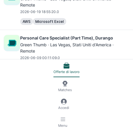
Remote
2026-06-19 18:55:20.0
AWS
Microsoft Excel
Personal Care Specialist (Part Time), Durango
Green Thumb ·
Las Vegas
, Stati Uniti d'America ·
Remote
2026-06-09 00:11:09.0
AWS
Microsoft Excel
Offerte di lavoro
Engineering Manager (Backend: Python + Django)
Matches
Scopely ·
IN - Bangalore
, India · Remote
2026-07-14 07:43:20.0
Python
AWS
Microsoft Excel
Redis
Backend
Accedi
Software Engineer
Cloud
Menu
Senior Software Engineer - Backend (Python +