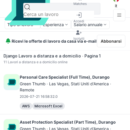
Matches
it
Accedi
Tipo di lavoro
Esperienza
Salario annuale
Iscriviti
Ricevi le offerte di lavoro da casa via e-mail
Abbonarsi
Django Lavoro a distanza e a domicilio ∙ Pagina 1
11
Lavori a distanza e a domicilio online
Personal Care Specialist (Full Time), Durango
Green Thumb ·
Las Vegas
, Stati Uniti d'America ·
Remote
2026-07-21 16:58:32.0
AWS
Microsoft Excel
Asset Protection Specialist (Part Time), Durango
Green Thumb ·
Las Vegas
, Stati Uniti d'America ·