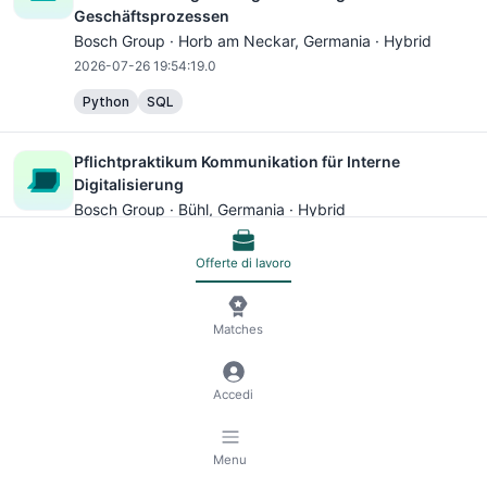
Geschäftsprozessen
Bosch Group ·
Horb am Neckar
, Germania · Hybrid
2026-07-26 19:54:19.0
Python
SQL
Pflichtpraktikum Kommunikation für Interne
Digitalisierung
Bosch Group ·
Bühl
, Germania · Hybrid
2026-07-04 08:53:28.0
Offerte di lavoro
PreMaster Programm in Digitalisierung und
Prozessmanagement im Einkauf (w/m/div.)
Matches
Bosch Group ·
Reutlingen
, Germania · Hybrid
2026-07-04 08:53:28.0
Accedi
Python
Microsoft Excel
Microsoft PowerPoint
Menu
Technical Onboarding Specialist - Digitalisierung im