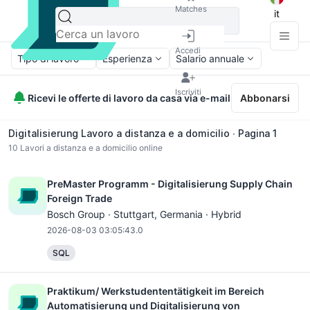
Matches
it
Accedi
Tipo di lavoro
Esperienza
Salario annuale
Iscriviti
Ricevi le offerte di lavoro da casa via e-mail
Abbonarsi
Digitalisierung Lavoro a distanza e a domicilio ∙ Pagina 1
10
Lavori a distanza e a domicilio online
PreMaster Programm - Digitalisierung Supply Chain
Foreign Trade
Bosch Group ·
Stuttgart
, Germania · Hybrid
2026-08-03 03:05:43.0
SQL
Praktikum/ Werkstudententätigkeit im Bereich
Automatisierung und Digitalisierung von