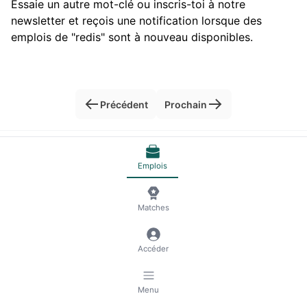
Essaie un autre mot-clé ou inscris-toi à notre
newsletter et reçois une notification lorsque des
emplois de "redis" sont à nouveau disponibles.
Précédent
Prochain
© 2026 RemoteScout24
Conditions Génerales de vente
Emplois
Protection des données et mentions légales
🍪 Gestion des cookies
Matches
Accéder
Menu