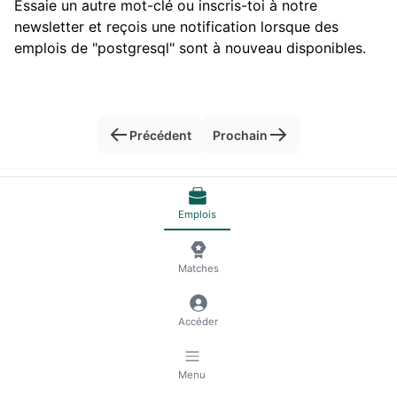
Essaie un autre mot-clé ou inscris-toi à notre
newsletter et reçois une notification lorsque des
emplois de "postgresql" sont à nouveau disponibles.
Précédent
Prochain
© 2026 RemoteScout24
Conditions Génerales de vente
Emplois
Protection des données et mentions légales
🍪 Gestion des cookies
Matches
Accéder
Menu