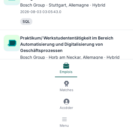
Bosch Group ·
Stuttgart
, Allemagne · Hybrid
2026-08-03 03:05:43.0
SQL
Praktikum/ Werkstudententätigkeit im Bereich
Automatisierung und Digitalisierung von
Geschäftsprozessen
Bosch Group ·
Horb am Neckar
, Allemagne · Hybrid
2026-07-26 19:54:19.0
Emplois
Python
SQL
Pflichtpraktikum Kommunikation für Interne
Matches
Digitalisierung
Bosch Group ·
Bühl
, Allemagne · Hybrid
Accéder
2026-07-04 08:53:28.0
Menu
PreMaster Programm in Digitalisierung und