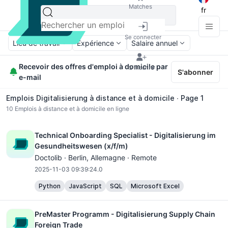
Matches
fr
Se connecter
Lieu de travail
Expérience
Salaire annuel
Recevoir des offres d'emploi à domicile par
S'inscrire
S'abonner
e-mail
Emplois Digitalisierung à distance et à domicile ∙ Page 1
10
Emplois à distance et à domicile en ligne
Technical Onboarding Specialist - Digitalisierung im
Gesundheitswesen (x/f/m)
Doctolib ·
Berlin
, Allemagne · Remote
2025-11-03 09:39:24.0
Python
JavaScript
SQL
Microsoft Excel
PreMaster Programm - Digitalisierung Supply Chain
Foreign Trade