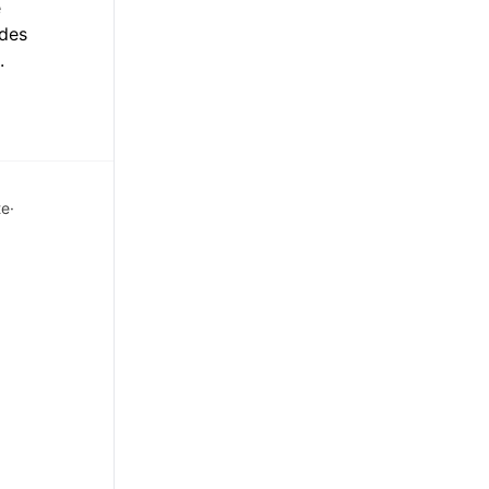
e
 des
.
te