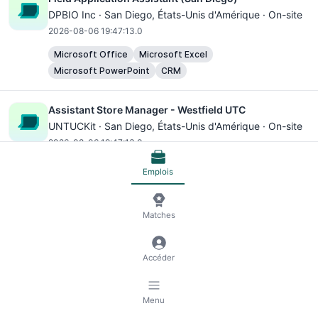
DPBIO Inc ·
San Diego
, États-Unis d'Amérique · On-site
2026-08-06 19:47:13.0
Microsoft Office
Microsoft Excel
Microsoft PowerPoint
CRM
Assistant Store Manager - Westfield UTC
UNTUCKit ·
San Diego
, États-Unis d'Amérique · On-site
2026-08-06 19:47:13.0
Microsoft Excel
Emplois
Project Engineer II to III
Matches
Concuir, Inc ·
San Diego
, États-Unis d'Amérique · On-site
2026-08-06 19:47:13.0
Accéder
Microsoft Excel
Microsoft Outlook
1520 - Network Engineer I - III
Menu
Sigma Defense ·
San Diego
, États-Unis d'Amérique · On-