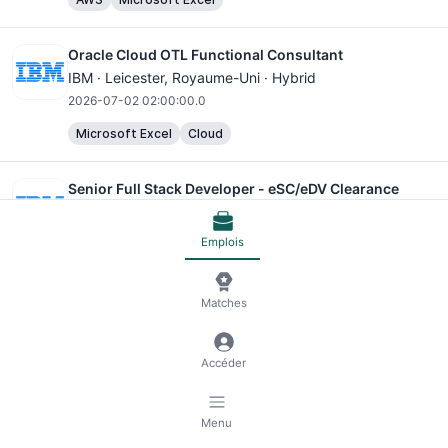
Oracle Cloud OTL Functional Consultant
IBM ·
Leicester
, Royaume-Uni · Hybrid
2026-07-02 02:00:00.0
Microsoft Excel
Cloud
Senior Full Stack Developer - eSC/eDV Clearance
IBM ·
Leicester
, Royaume-Uni · Hybrid
2026-07-01 02:00:00.0
Emplois
HTML/CSS
JavaScript
Docker Container Platforms
Kubernetes Container Platforms
AWS
Angular
Matches
Cloud
Cloud Security
Accéder
Retail Sales Associate - Part Time
Sunnyside* ·
Leicester
, États-Unis d'Amérique · Remote
2026-05-19 11:50:09.0
Menu
AWS
Microsoft Excel