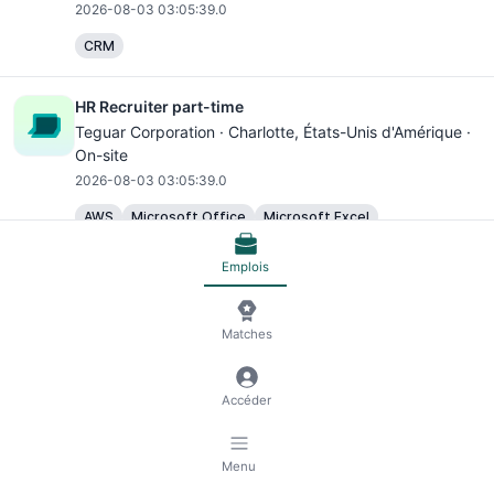
2026-08-03 03:05:39.0
CRM
HR Recruiter part-time
Teguar Corporation ·
Charlotte
, États-Unis d'Amérique ·
On-site
2026-08-03 03:05:39.0
AWS
Microsoft Office
Microsoft Excel
Emplois
Floating Leasing Consultant
CommonPlace ·
Charlotte
, États-Unis d'Amérique · On-
site
Matches
2026-08-03 03:05:39.0
Microsoft Office
Microsoft Excel
Accéder
Sr. Strategic Account Manager - Energy & Nuclear
Menu
Markets