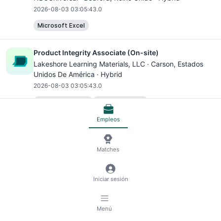
2026-08-03 03:05:43.0
Microsoft Excel
Product Integrity Associate (On-site)
Lakeshore Learning Materials, LLC ·
Carson
, Estados
Unidos De América · Hybrid
2026-08-03 03:05:43.0
Microsoft Office
Microsoft Excel
Microsoft PowerPoint
Microsoft Outlook
Redis
Empleos
INTERNAL APPLICANTS ONLY - Wave Planner (On-
Matches
site)
Lakeshore Learning Materials, LLC ·
Garland
, Estados
Unidos De América · Hybrid
Iniciar sesión
2026-08-03 03:05:43.0
Microsoft Excel
Redis
Menú