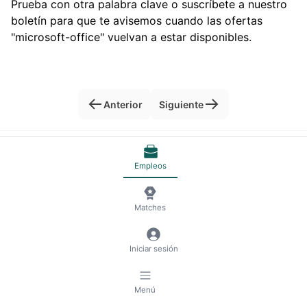
Prueba con otra palabra clave o suscríbete a nuestro
boletín para que te avisemos cuando las ofertas
"microsoft-office" vuelvan a estar disponibles.
Anterior
Siguiente
© 2026 RemoteScout24
Condiciones del servicio
Empleos
Privacidad y Aviso legal
🍪 Gestionar cookies
Matches
Iniciar sesión
Menú