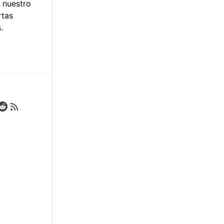
 nuestro
rtas
.