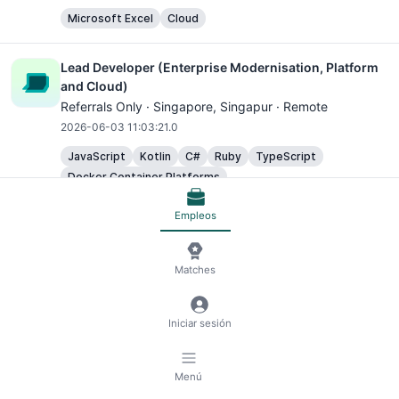
Microsoft Excel
Cloud
Lead Developer (Enterprise Modernisation, Platform
and Cloud)
Referrals Only ·
Singapore
, Singapur · Remote
2026-06-03 11:03:21.0
JavaScript
Kotlin
C#
Ruby
TypeScript
Docker Container Platforms
Kubernetes Container Platforms
AWS
Empleos
DevOps Automation Tools
Microsoft Excel
Cloud
Packer (Contract)
Matches
Fusion Worldwide ·
Singapore
, Singapur · Remote
2026-07-02 06:40:59.0
Iniciar sesión
Product Manager - Marketing Automation Platform
Menú
Binance ·
Asia
, Singapur · Remote