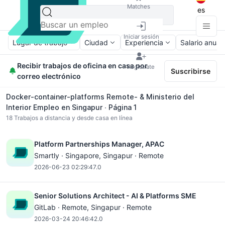
Matches
es
Iniciar sesión
Lugar de trabajo
Ciudad
Experiencia
Salario anual
Recibir trabajos de oficina en casa por
Regístrate
Suscribirse
correo electrónico
Docker-container-platforms Remote- & Ministerio del
Interior Empleo en Singapur ∙ Página 1
18
Trabajos a distancia y desde casa en línea
Platform Partnerships Manager, APAC
Smartly ·
Singapore
, Singapur · Remote
2026-06-23 02:29:47.0
Senior Solutions Architect - AI & Platforms SME
GitLab ·
Remote
, Singapur · Remote
2026-03-24 20:46:42.0