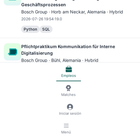
Geschäftsprozessen
Bosch Group ·
Horb am Neckar
, Alemania · Hybrid
2026-07-26 19:54:19.0
Python
SQL
Pflichtpraktikum Kommunikation für Interne
Digitalisierung
Bosch Group ·
Bühl
, Alemania · Hybrid
2026-07-04 08:53:28.0
Empleos
PreMaster Programm in Digitalisierung und
Prozessmanagement im Einkauf (w/m/div.)
Matches
Bosch Group ·
Reutlingen
, Alemania · Hybrid
2026-07-04 08:53:28.0
Iniciar sesión
Python
Microsoft Excel
Microsoft PowerPoint
Menú
Technical Onboarding Specialist - Digitalisierung im