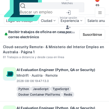
Matches
es
Iniciar sesión
Lugar de trabajo
Ciudad
Experiencia
Salario anual
Recibir trabajos de oficina en casa por
Regístrate
Suscribirse
correo electrónico
Cloud-security Remote- & Ministerio del Interior Empleo en
Australia ∙ Página 1
61
Trabajos a distancia y desde casa en línea
AI Evaluation Engineer (Python, QA or Security)
Mindrift · Austria · Remote
2026-08-06 19:47:13.0
Python
JavaScript
TypeScript
Docker Container Platforms
Redis
AI Evaluation Engineer (Python, QA or Security)