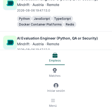
Mindrift · Austria · Remote
2026-08-06 19:47:13.0
Python
JavaScript
TypeScript
Docker Container Platforms
Redis
AI Evaluation Engineer (Python, QA or Security)
Mindrift · Austria · Remote
2026-08-06 19:47:12.0
Python
JavaScript
TypeScript
Empleos
Docker Container Platforms
Redis
Matches
AI Evaluation Engineer (Python, QA or Security)
Mindrift · Austria · Remote
2026-08-06 19:47:12.0
Iniciar sesión
Python
JavaScript
TypeScript
Docker Container Platforms
Redis
Menú