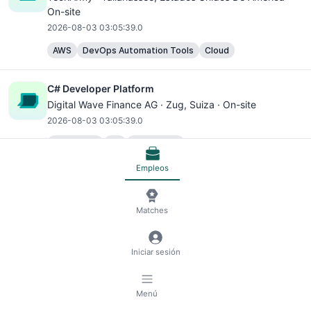
On-site
2026-08-03 03:05:39.0
AWS
DevOps Automation Tools
Cloud
C# Developer Platform
Digital Wave Finance AG ·
Zug
, Suiza · On-site
2026-08-03 03:05:39.0
JavaScript
C#
TypeScript
Docker Container Platforms
Frontend
Backend
Empleos
C# Developer Platform
Matches
Digital Wave Finance AG ·
Zug
, Suiza · On-site
2026-08-03 03:05:39.0
Iniciar sesión
JavaScript
C#
TypeScript
Docker Container Platforms
Frontend
Backend
Menú
C# Developer Platform