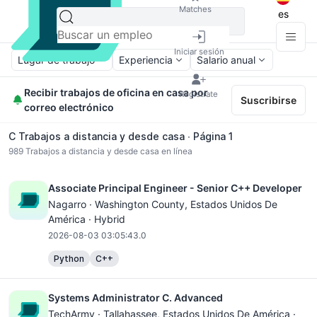
Matches
es
Iniciar sesión
Lugar de trabajo
Experiencia
Salario anual
Recibir trabajos de oficina en casa por
Regístrate
Suscribirse
correo electrónico
C Trabajos a distancia y desde casa ∙ Página 1
989
Trabajos a distancia y desde casa en línea
Associate Principal Engineer - Senior C++ Developer
Nagarro ·
Washington County
, Estados Unidos De
América · Hybrid
2026-08-03 03:05:43.0
Python
C++
Systems Administrator C. Advanced
TechArmy ·
Tallahassee
, Estados Unidos De América ·