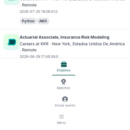
· Remote
2026-07-20 18:26:31.0
Python
AWS
Actuarial Associate, Insurance Risk Modeling
Careers at KKR ·
New York
, Estados Unidos De América
· Remote
2026-06-29 17:49:39.0
Python
AWS
Empleos
Sr. Analyst, Actuarial
Matches
Strive Health ·
Denver
, Colombia · Remote
2026-04-28 17:39:42.0
SQL
Maven Build Tool
Microsoft Excel
CMS
Iniciar sesión
Lead Actuarial Analyst, MA Risk Adjustment
Menú
Strive Health ·
Denver
, Colombia · Remote