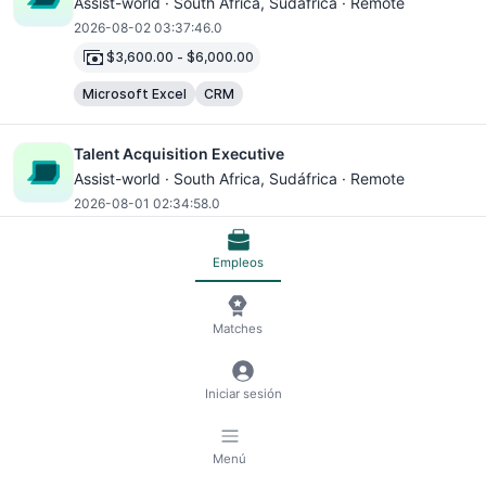
Assist-world ·
South Africa
, Sudáfrica · Remote
2026-08-02 03:37:46.0
$3,600.00
-
$6,000.00
Microsoft Excel
CRM
Talent Acquisition Executive
Assist-world ·
South Africa
, Sudáfrica · Remote
2026-08-01 02:34:58.0
$15,600.00
-
$18,000.00
Empleos
Microsoft Excel
CRM
Business Development Executive
Matches
Assist-world ·
South Africa
, Sudáfrica · Remote
2026-08-01 02:31:31.0
Iniciar sesión
$18,000.00
-
$24,000.00
Microsoft Excel
CRM
Menú