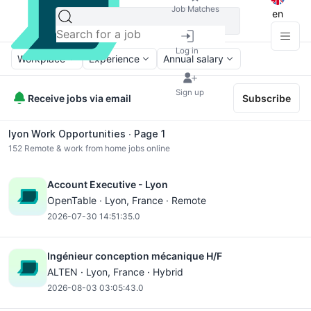
Job Matches
en
Log in
Workplace
Experience
Annual salary
Sign up
Receive jobs via email
Subscribe
lyon Work Opportunities ∙ Page 1
152
Remote & work from home jobs online
Account Executive - Lyon
OpenTable ·
Lyon
, France · Remote
2026-07-30 14:51:35.0
Ingénieur conception mécanique H/F
ALTEN ·
Lyon
, France · Hybrid
2026-08-03 03:05:43.0