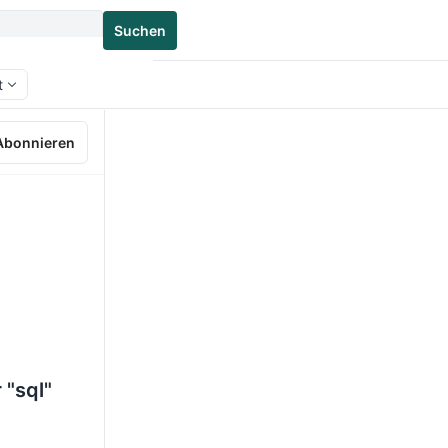
Suchen
t
Abonnieren
 "sql"