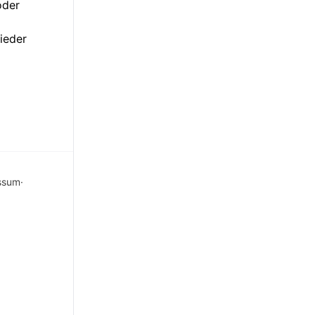
oder
ieder
ssum