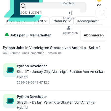
Matches
de
Anmelden
Arbeitsplatz
Stadt
Erfahrung
Jahresgehalt
Registrieren
Jobs per E-Mail erhalten
Abonnieren
Python Jobs in Vereinigten Staaten von Amerika ∙ Seite 1
460
Remote- und Homeoffice-Jobs online
Python Developer
StradIT ·
Jersey City
, Vereinigte Staaten Von Amerika ·
Hybrid
2026-08-06 19:47:12.0
Python Developer
StradIT ·
Dallas
, Vereinigte Staaten Von Amerika ·
Hybrid