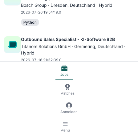
Bosch Group ·
Dresden
, Deutschland · Hybrid
2026-07-26 19:54:19.0
Python
Outbound Sales Specialist - KI-Software B2B
Titanom Solutions GmbH ·
Germering
, Deutschland ·
Hybrid
2026-07-16 21:32:39.0
CRM
Jobs
DACH Abschlussarbeit: Nutzung von KI (LLM) im
Rahmen von Prozessmodellierungen
Matches
Broadpin ·
Ettlingen
, Deutschland · On-site
2026-07-16 21:32:39.0
Anmelden
Java
HTML/CSS
JavaScript
TypeScript
Angular
Menü
Outbound Sales Specialist - KI-Software B2B