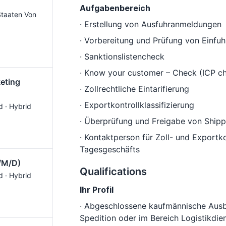
Aufgabenbereich
 Staaten Von
· Erstellung von Ausfuhranmeldungen
· Vorbereitung und Prüfung von Einf
· Sanktionslistencheck
· Know your customer – Check (ICP c
keting
· Zollrechtliche Eintarifierung
· Exportkontrollklassifizierung
d · Hybrid
· Überprüfung und Freigabe von Shipp
· Kontaktperson für Zoll- und Export
Tagesgeschäfts
F/M/D)
Qualifications
d · Hybrid
Ihr Profil
· Abgeschlossene kaufmännische Ausb
Spedition oder im Bereich Logistikdien