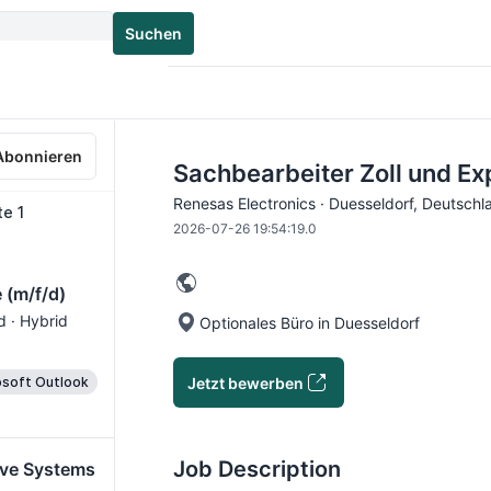
Suchen
Abonnieren
Sachbearbeiter Zoll und Exp
Renesas Electronics · Duesseldorf, Deutschl
te 1
2026-07-26 19:54:19.0
 (m/f/d)
d · Hybrid
Optionales Büro in Duesseldorf
Jetzt bewerben
osoft Outlook
Job Description
ive Systems