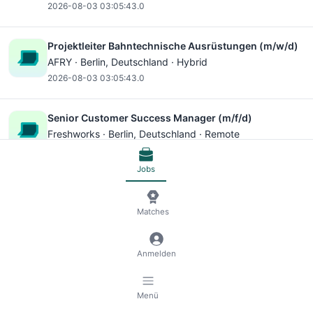
2026-08-03 03:05:43.0
Projektleiter Bahntechnische Ausrüstungen (m/w/d)
AFRY ·
Berlin
, Deutschland · Hybrid
2026-08-03 03:05:43.0
Senior Customer Success Manager (m/f/d)
Freshworks ·
Berlin
, Deutschland · Remote
2026-08-03 03:05:43.0
Jobs
Mechanical Assembler - New Berlin, WI
Konecranes ·
New Berlin
, Vereinigte Staaten Von
Matches
Amerika · Hybrid
2026-08-03 03:05:43.0
Anmelden
Editor Pro-Newsletter Tech (m/w/d)
Axel Springer News Media National ·
Berlin
,
Menü
Deutschland · Hybrid