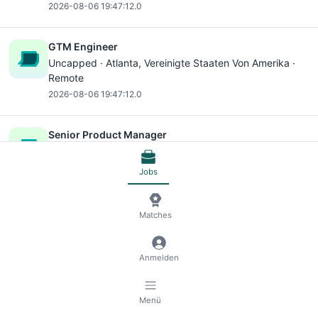
2026-08-06 19:47:12.0
GTM Engineer
Uncapped ·
Atlanta
, Vereinigte Staaten Von Amerika ·
Remote
2026-08-06 19:47:12.0
Senior Product Manager
LawnStarter ·
Atlanta
, Vereinigte Staaten Von Amerika ·
Remote
Jobs
2026-08-06 19:47:12.0
Matches
Clinical Domain Project Manager (PBM)
Briljent ·
Atlanta
, Vereinigte Staaten Von Amerika ·
Remote
Anmelden
2026-08-06 19:47:12.0
Menü
Market Development Manager